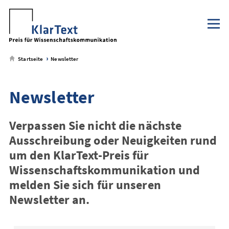
Klaus Tschira Stiftung
NaWik.de
zum
zum
zum
zum
Metamenü
Hauptmenü
Seiteninhalt
Footer-
Menü
Startseite
Newsletter
Newsletter
Verpassen Sie nicht die nächste
Ausschreibung oder Neuigkeiten rund
um den KlarText-Preis für
Wissenschaftskommunikation und
melden Sie sich für unseren
Newsletter an.