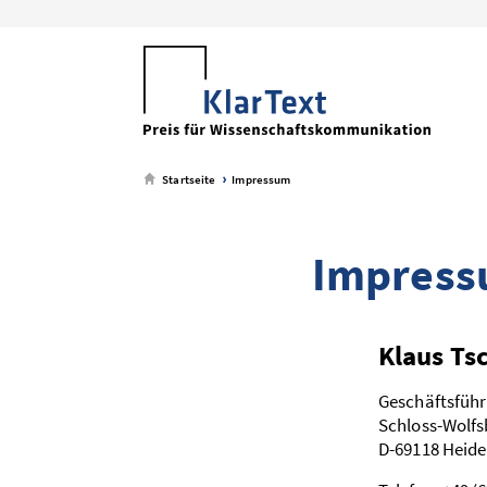
zum
zum
zum
zum
Metamenü
Hauptmenü
Seiteninhalt
Footer-
Menü
Startseite
Impressum
Impres
Klaus Ts
Geschäftsführu
Schloss-Wolf
D-69118 Heide