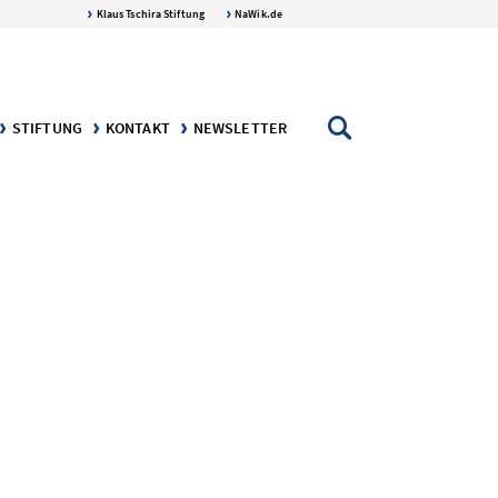
Klaus Tschira Stiftung
NaWik.de
STIFTUNG
KONTAKT
NEWSLETTER
AFT
NGEN
DIE KLAUS TSCHIRA STIFTUNG
DER STIFTER: KLAUS TSCHIRA