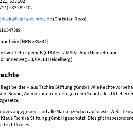
6221) 533 102
6221) 533 599 102
ontakt@klartext-preis.de
(Christian Roos)
E219547389
Mannheim [HRB 335381]
rantwortlicher gemäß § 18 Abs. 2 MStV : Anja Heinzelmann
sbrunnenweg 33, 69118 Heidelberg)
rechte
liegt bei der Klaus Tschira Stiftung gGmbH. Alle Rechte vorbehal
iken, Sound, Animationen unterliegen dem Schutz des Urheberre
zgesetze.
anders angegeben, sind alle Markenzeichen auf dieser Website m
 Klaus Tschira Stiftung gGmbH geschützt. Dies gilt insbesondere
rText-Preises.