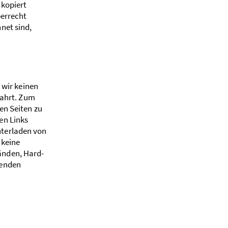
 kopiert
berrecht
net sind,
 wir keinen
wahrt. Zum
en Seiten zu
en Links
nterladen von
 keine
änden, Hard-
henden