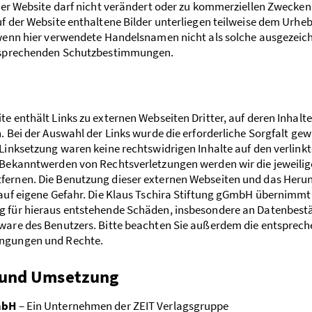
eser Website darf nicht verändert oder zu kommerziellen Zwecken
uf der Website enthaltene Bilder unterliegen teilweise dem Urhe
 wenn hier verwendete Handelsnamen nicht als solche ausgezeich
ntsprechenden Schutzbestimmungen.
e enthält Links zu externen Webseiten Dritter, auf deren Inhalte
. Bei der Auswahl der Links wurde die erforderliche Sorgfalt ge
Linksetzung waren keine rechtswidrigen Inhalte auf den verlinkt
 Bekanntwerden von Rechtsverletzungen werden wir die jeweilig
ernen. Die Benutzung dieser externen Webseiten und das Heru
 auf eigene Gefahr. Die Klaus Tschira Stiftung gGmbH übernimmt
 für hieraus entstehende Schäden, insbesondere an Datenbest
ware des Benutzers. Bitte beachten Sie außerdem die entsprec
ngungen und Rechte.
 und Umsetzung
mbH
– Ein Unternehmen der ZEIT Verlagsgruppe