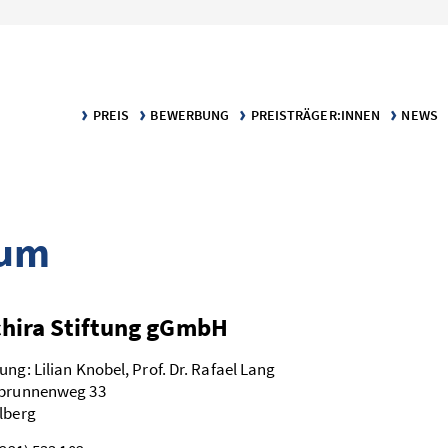
PREIS
BEWERBUNG
PREISTRÄGER:INNEN
NEWS
KLARTEXT – DER PREIS FÜR VERSTÄNDLICHE WISSENSCH
BEWERBUNGS­VORAUSSETZUNGEN
DIE PREISTRÄGER:INNEN
MELDU
KATEGORIE TEXT
BEWERBUNGSPORTAL
PUBLIKATIONEN
KATEGORIE INFOGRAFIK
sum
chira Stiftung gGmbH
ng: Lilian Knobel, Prof. Dr. Rafael Lang
sbrunnenweg 33
lberg