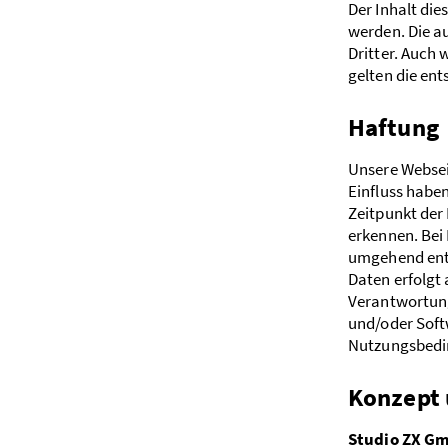
Der Inhalt di
werden. Die a
Dritter. Auch
gelten die e
Haftung
Unsere Webseit
Einfluss haben
Zeitpunkt der 
erkennen. Bei
umgehend entf
Daten erfolgt
Verantwortung
und/oder Soft
Nutzungsbedi
Konzept
Studio ZX G